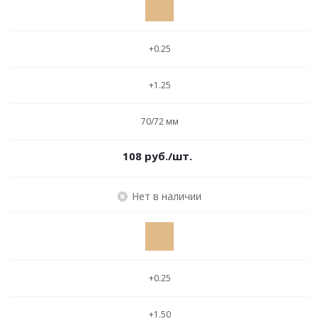
+0.25
+1.25
70/72 мм
108
руб.
/шт.
Нет в наличии
+0.25
+1.50