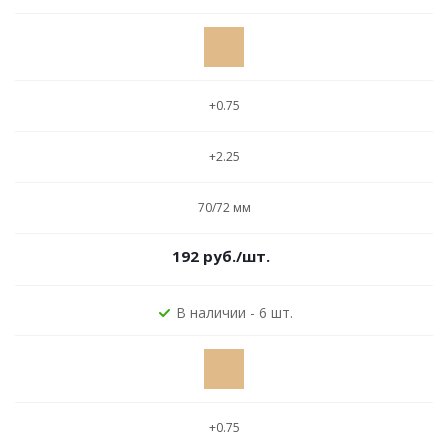
+0.75
+2.25
70/72 мм
192
руб.
/шт.
В наличии - 6 шт.
+0.75