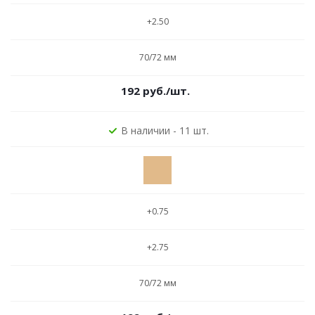
+2.50
70/72 мм
192
руб.
/шт.
В наличии - 11 шт.
+0.75
+2.75
70/72 мм