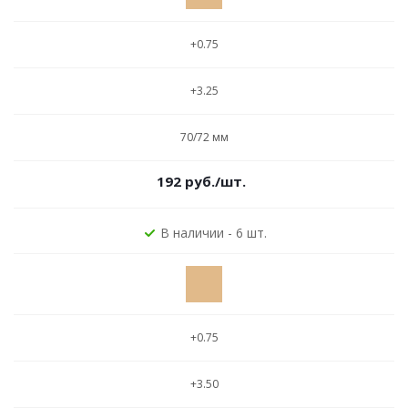
+0.75
+3.25
70/72 мм
192
руб.
/шт.
В наличии - 6 шт.
+0.75
+3.50