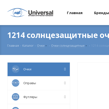
Главная
Бренды
1214 солнцезащитные очк
Главная
-
Каталог
-
Очки
-
Очки солнцезащитные
-
1214 солнце
Очки
Оправы
Футляры