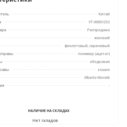
итель
Китай
а
УТ-00001253
вара
Распродажа
женский
фиолетовый, сиреневый
 оправы
полимер (ацетат)
вы
ободковая
правы
кошки
Alberto Moretti
ия
-
НАЛИЧИЕ НА СКЛАДАХ
Нет складов