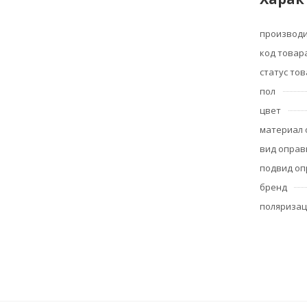
производ
код товар
статус то
пол
цвет
материал
вид опра
подвид о
бренд
поляризац