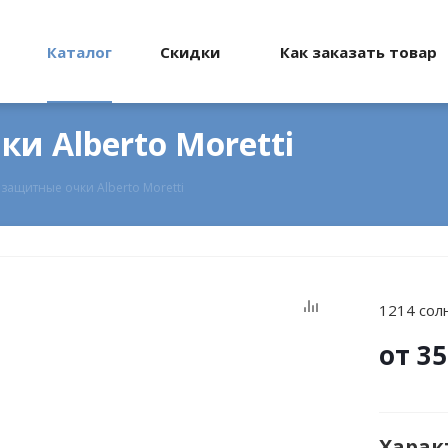
Каталог
Скидки
Как заказать товар
и Alberto Moretti
защитные очки Alberto Moretti
1214 сол
от
35
Харак