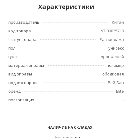
Характеристики
производитель
Китай
код товара
УТ-00025710
статус товара
Распродажа
пол
унисекс
цвет
оранжевый
материал оправы
полимер
вид оправы
ободковая
подвид оправы
Рей-Бан
бренд
Elite
поляризация
-
НАЛИЧИЕ НА СКЛАДАХ
Нет складов