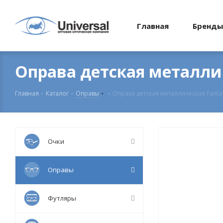
Главная
Бренды
Оправа детская металлич
Главная
-
Каталог
-
Оправы
-
Оправа детская металлическая Fanta
Очки
Оправы
Футляры