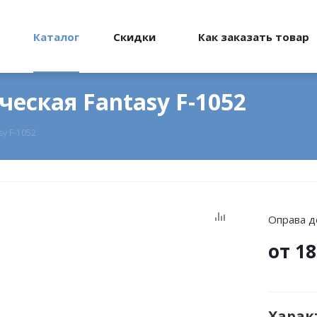
Каталог
Скидки
Как заказать товар
еская Fantasy F-1052
sy F-1052
Оправа де
от
18
Харак