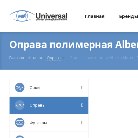
Главная
Бренды
Оправа полимерная Alber
Главная
-
Каталог
-
Оправы
-
Оправа полимерная Alberto Moretti 
Очки
Оправы
Футляры