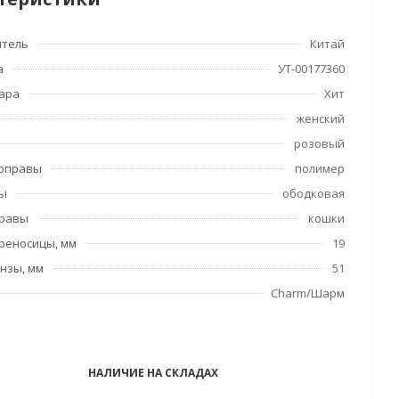
итель
Китай
а
УТ-00177360
вара
Хит
женский
розовый
 оправы
полимер
вы
ободковая
правы
кошки
реносицы, мм
19
нзы, мм
51
Charm/Шарм
НАЛИЧИЕ НА СКЛАДАХ