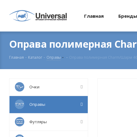
Главная
Бренды
Оправа полимерная Char
Главная
-
Каталог
-
Оправы
-
Оправа полимерная Charm/Шарм 468
Очки
Оправы
Футляры